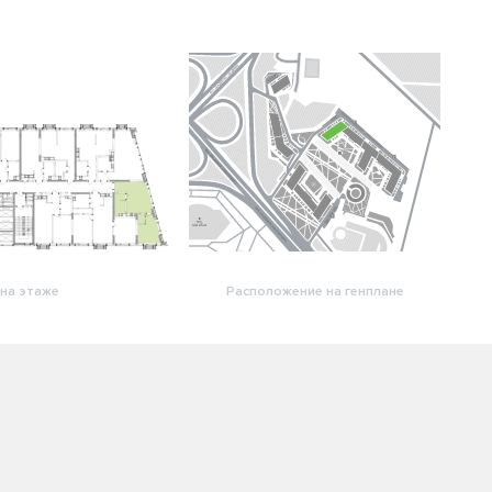
на этаже
Расположение на генплане