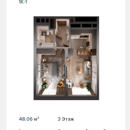
1К-1
48.06 м²
3 Этаж