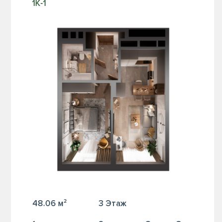
1К-1
48.06 м²
3 Этаж