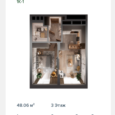
1К-1
48.06 м²
3 Этаж