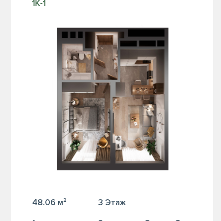
1К-1
48.06 м²
3 Этаж