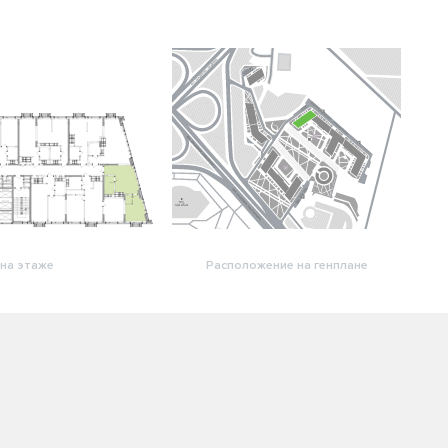
на этаже
Расположение на генплане