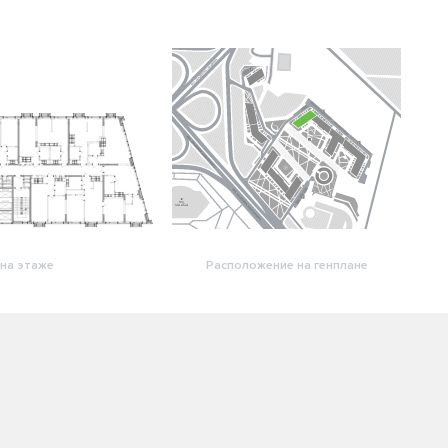
на этаже
Расположение на генплане