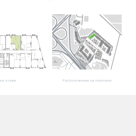
на этаже
Расположение на генплане