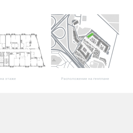
на этаже
Расположение на генплане