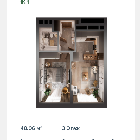
1К-1
48.06 м²
3 Этаж