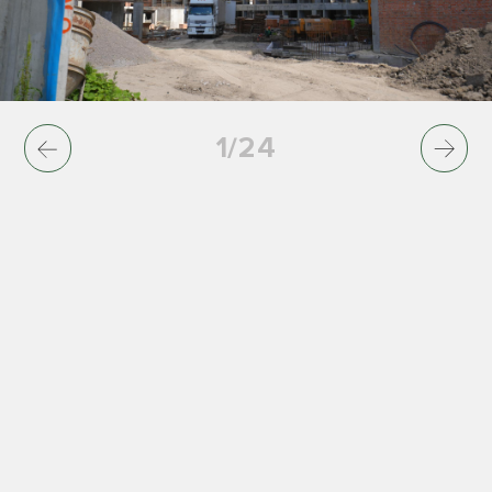
1
/
24