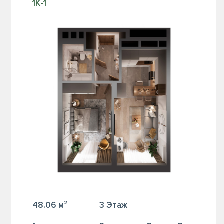
1К-1
48.06 м²
3 Этаж