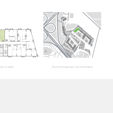
на этаже
Расположение на генплане