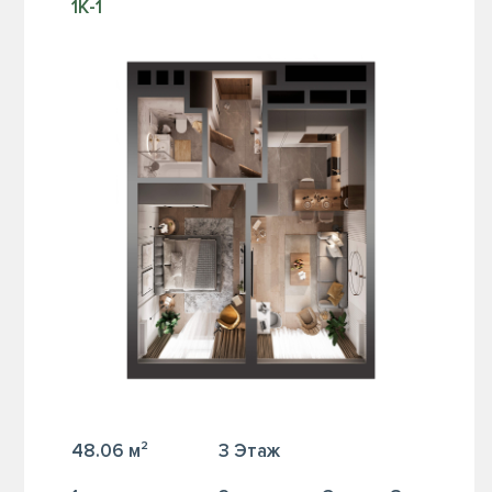
1К-1
48.06 м²
3 Этаж