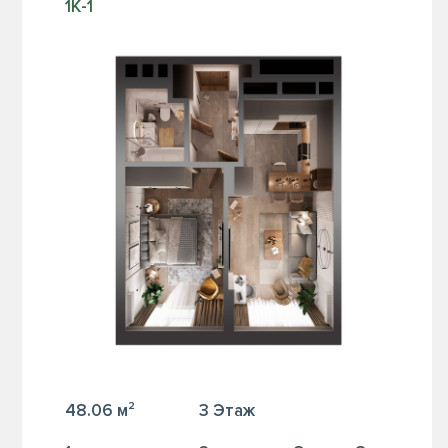
1К-1
48.06 м²
3 Этаж