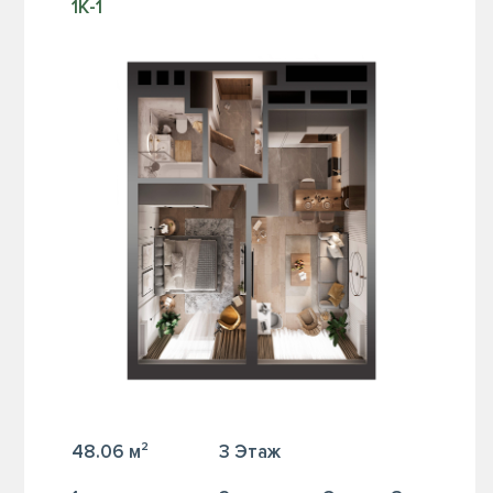
1К-1
48.06 м²
3 Этаж