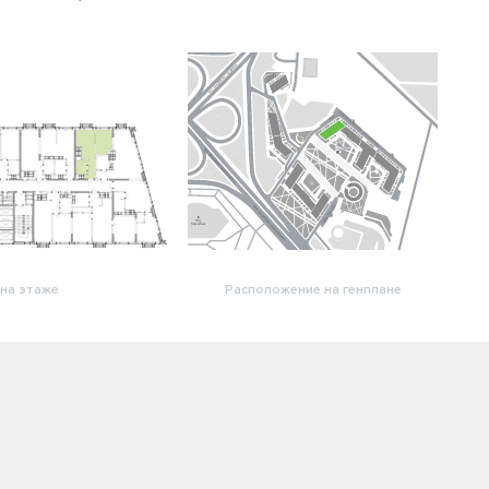
на этаже
Расположение на генплане