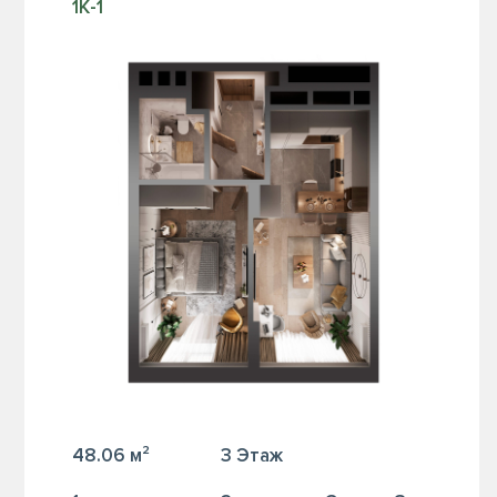
1К-1
48.06 м²
3 Этаж