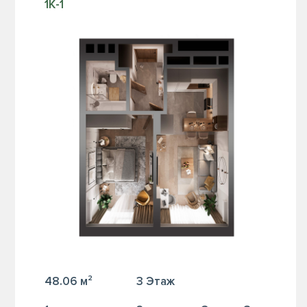
1К-1
48.06 м²
3 Этаж