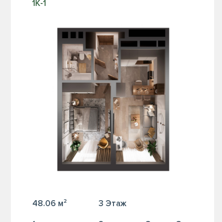
1К-1
48.06 м²
3 Этаж