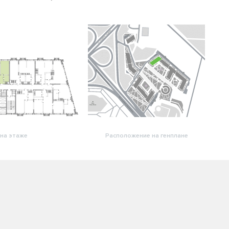
на этаже
Расположение на генплане