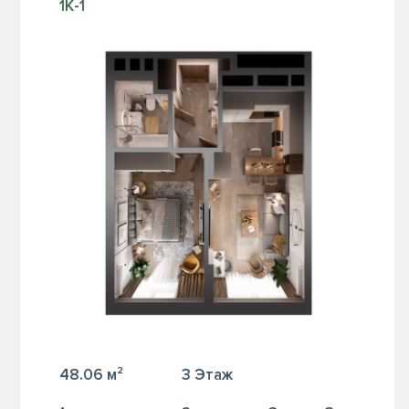
1К-1
48.06 м²
3 Этаж