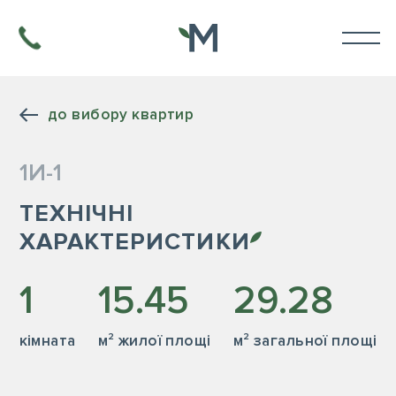
до вибору квартир
1И-1
ТЕХНІЧНІ
ХАРАКТЕРИСТИКИ
1
15.45
29.28
кiмната
м² жилої площі
м² загальної площі