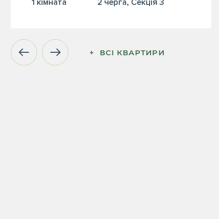
1 кiмната
2 черга, Секція 3
+  ВСІ КВАРТИРИ