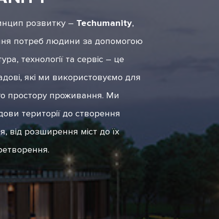
нцип розвитку –
Techumanity
,
ння потреб людини за допомогою
тура, технології та сервіс – це
дові, які ми використовуємо для
о простору проживання. Ми
дови території до створення
я, від розширення міст до їх
ретворення.