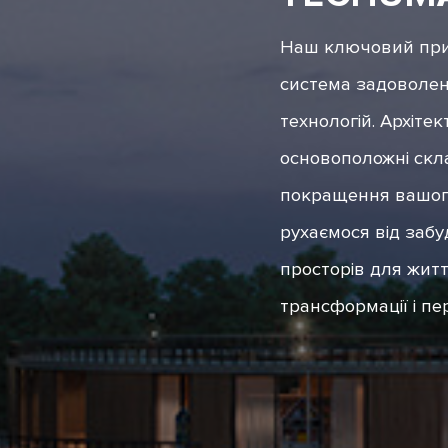
Наш ключовий при
система задоволе
технологій. Архітек
основоположні скла
покращення вашог
рухаємося від забу
просторів для житт
трансформації і пе