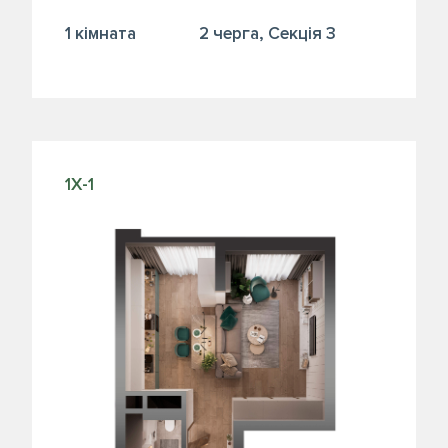
1 кiмната
2 черга, Секція 3
1Х-1