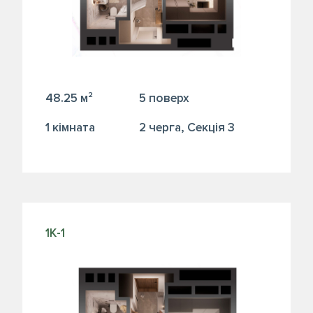
48.25 м²
5 поверх
1 кiмната
2 черга, Секція 3
1К-1