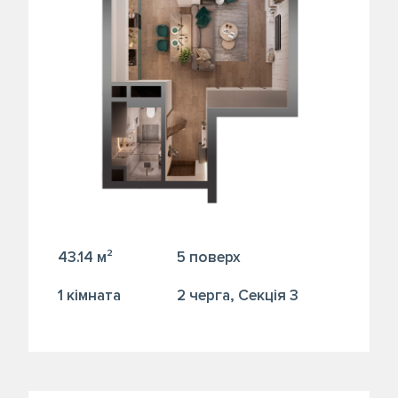
43.14 м²
5 поверх
1 кiмната
2 черга, Секція 3