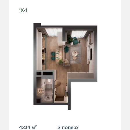
1Х-1
43.14 м²
3 поверх