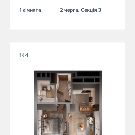
1 кiмната
2 черга, Секція 3
1К-1