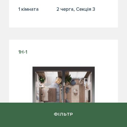
1 кiмната
2 черга, Секція 3
1Н-1
ФІЛЬТР
ГЕНПЛАН