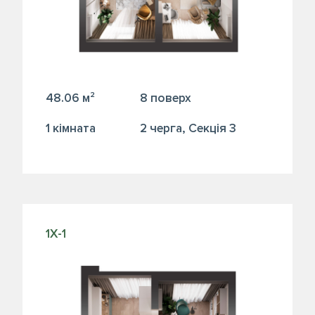
48.06 м²
8 поверх
1 кiмната
2 черга, Секція 3
1Х-1