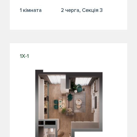
1 кiмната
2 черга, Секція 3
1Х-1