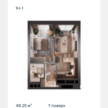
1Н-1
48.25 м²
7 поверх