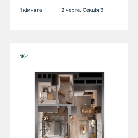
1 кiмната
2 черга, Секція 3
1К-1