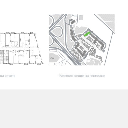
на этаже
Расположение на генплане