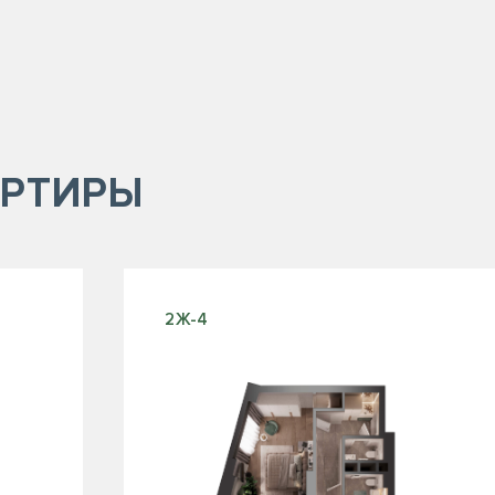
РТИРЫ
2Ж-4