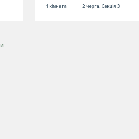
1 кiмната
2 черга, Секція 3
РИ