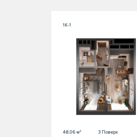
1К-1
48.06 м²
3 Поверх