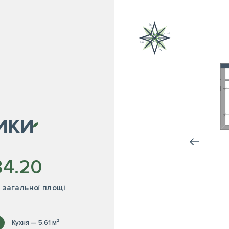
ИКИ
34.20
² загальної площі
Кухня — 5.61 м²