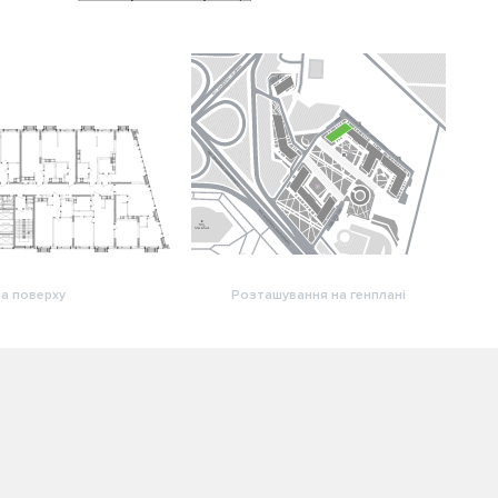
а поверху
Розташування на генплані