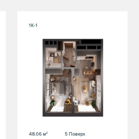
1К-1
48.06 м²
5 Поверх