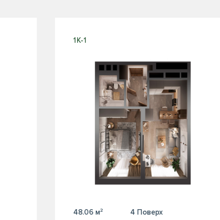
1К-1
48.06 м²
4 Поверх