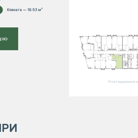
Кімната — 18.93 м²
ЦІЮ
Розташування н
ИРИ