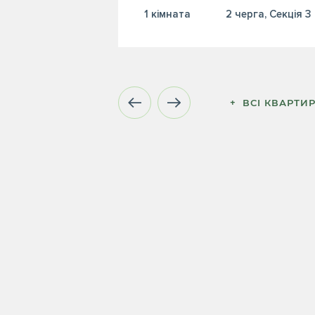
1 кiмната
2 черга, Секція 3
+  ВСІ КВАРТИ