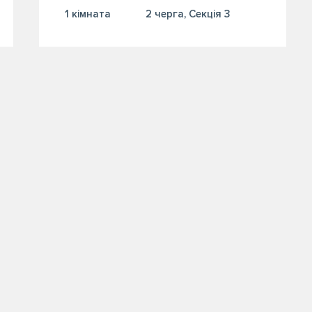
1 кiмната
2 черга, Секція 3