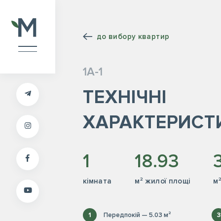
до вибору квартир
1А-1
ТЕХНІЧНІ
ХАРАКТЕРИСТ
1
18.93
кiмната
м² жилої площі
м
1
Передпокій — 5.03 м²
3