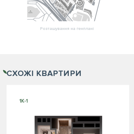
Розташування на генплані
СХОЖІ
КВАРТИРИ
1К-1