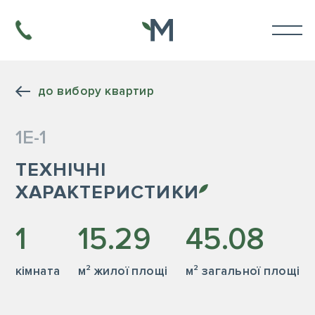
до вибору квартир
1Е-1
ТЕХНІЧНІ
ХАРАКТЕРИСТИКИ
1
15.29
45.08
кiмната
м² жилої площі
м² загальної площі