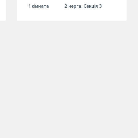
1 кiмната
2 черга, Секція 3