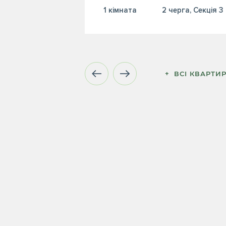
1 кiмната
2 черга, Секція 3
+  ВСІ КВАРТИ