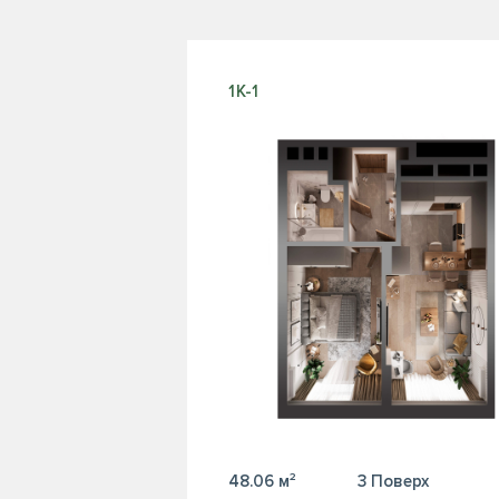
1К-1
48.06 м²
3 Поверх