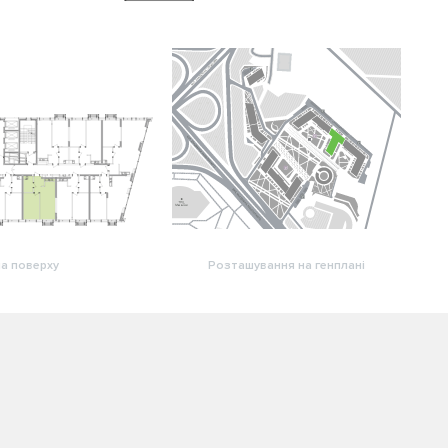
а поверху
Розташування на генплані