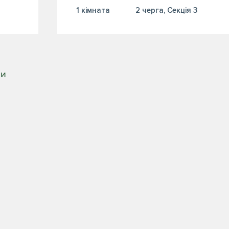
1 кiмната
2 черга, Секція 3
РИ