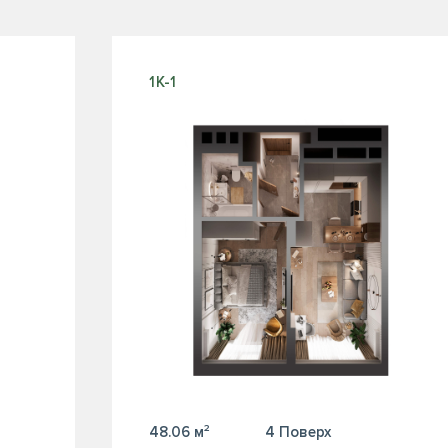
1К-1
48.06 м²
4 Поверх