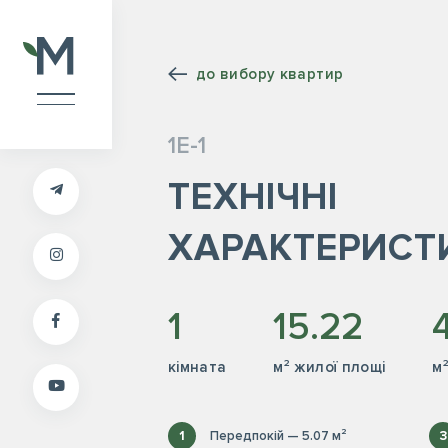
до вибору квартир
1Е-1
ТЕХНІЧНІ
ХАРАКТЕРИСТ
1
15.22
кiмната
м² жилої площі
м
1
Передпокій — 5.07 м²
3