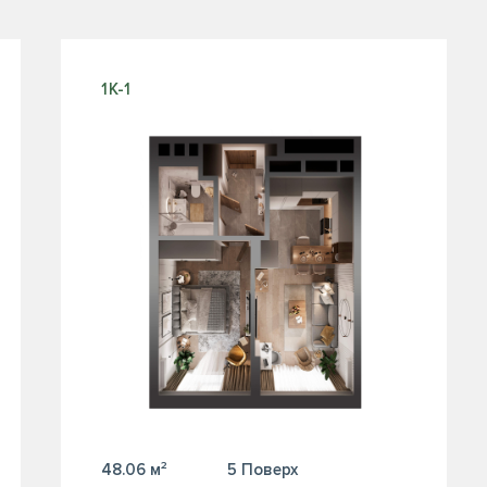
1К-1
48.06 м²
5 Поверх