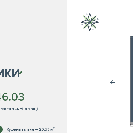
ИКИ
46.03
² загальної площі
Кухня-вітальня — 20.59 м²