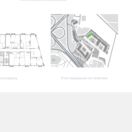
а поверху
Розташування на генплані