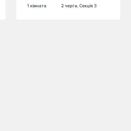
1 кiмната
2 черга, Секція 3