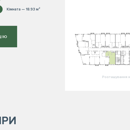
Кімната — 18.93 м²
ЦІЮ
Розташування н
ИРИ