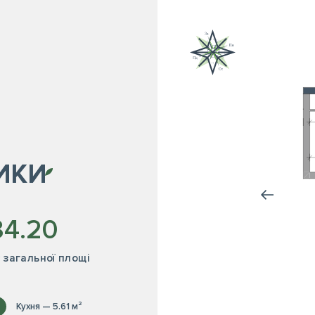
ИКИ
34.20
² загальної площі
Кухня — 5.61 м²