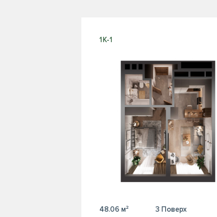
1К-1
48.06 м²
3 Поверх