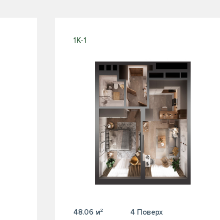
1К-1
48.06 м²
4 Поверх