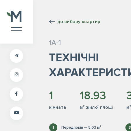
до вибору квартир
1А-1
ТЕХНІЧНІ
ХАРАКТЕРИСТ
1
18.93
кiмната
м² жилої площі
м
1
Передпокій — 5.03 м²
3