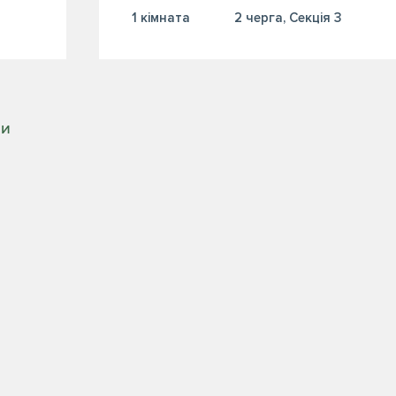
1 кiмната
2 черга, Секція 3
РИ