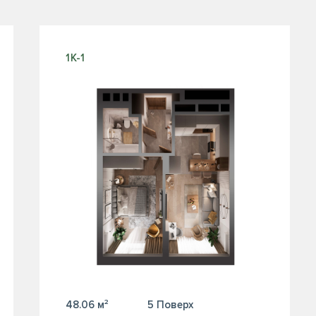
1К-1
48.06 м²
5 Поверх