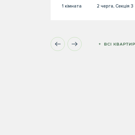
1 кiмната
2 черга, Секція 3
+  ВСІ КВАРТИ