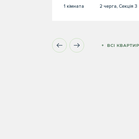
1 кiмната
2 черга, Секція 3
+  ВСІ КВАРТИ