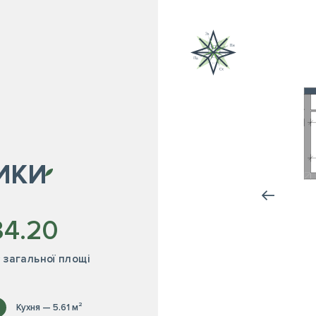
ИКИ
34.20
² загальної площі
Кухня — 5.61 м²