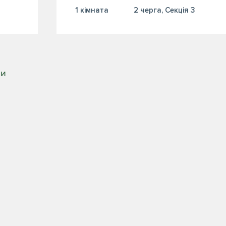
1 кiмната
2 черга, Секція 3
РИ