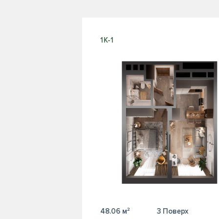
1К-1
48.06 м²
3 Поверх