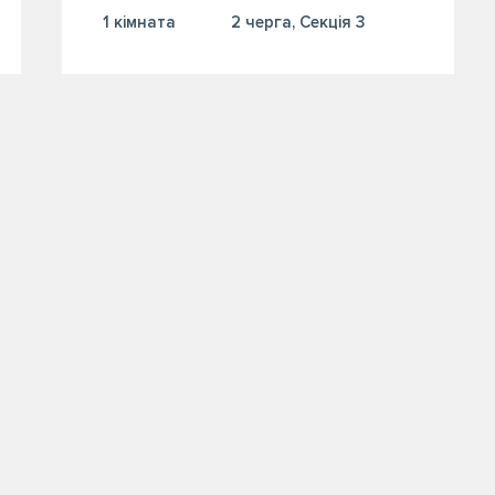
1 кiмната
2 черга, Секція 3