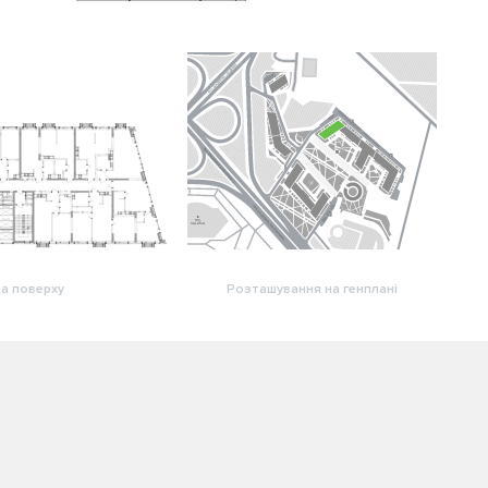
а поверху
Розташування на генплані