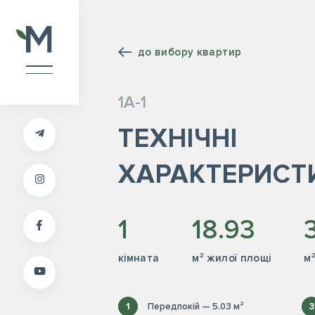
до вибору квартир
1А-1
ТЕХНІЧНІ
ХАРАКТЕРИСТ
1
18.93
кiмната
м² жилої площі
м
1
Передпокій — 5.03 м²
3