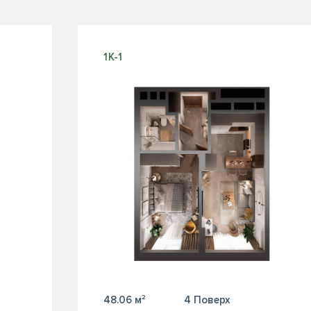
1К-1
48.06 м²
4 Поверх