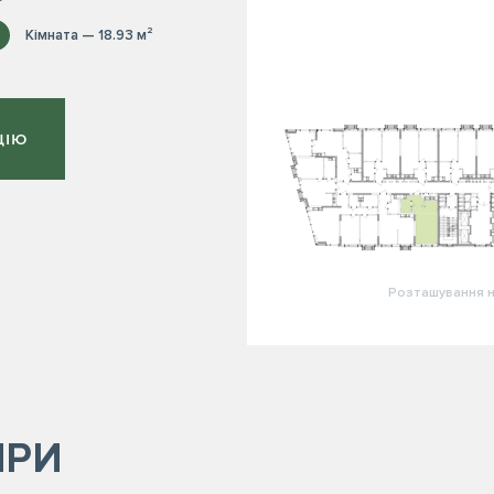
Кімната — 18.93 м²
ЦІЮ
Розташування н
ИРИ