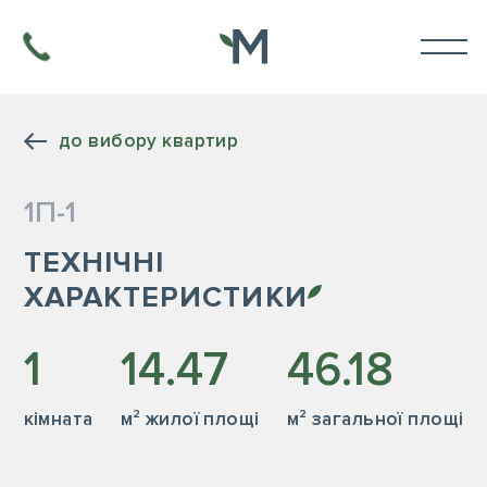
до вибору квартир
1П-1
ТЕХНІЧНІ
ХАРАКТЕРИСТИКИ
1
14.47
46.18
кiмната
м² жилої площі
м² загальної площі