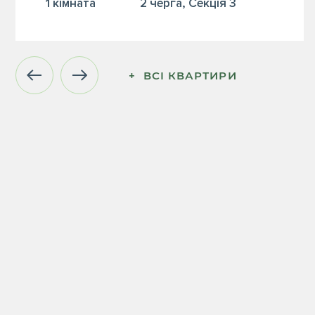
1 кiмната
2 черга, Секція 3
+  ВСІ КВАРТИРИ