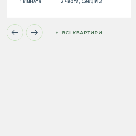
1 кiмната
2 черга, Секція 3
+  ВСІ КВАРТИРИ