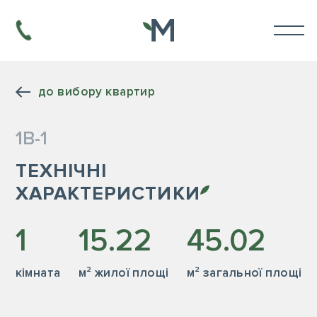
до вибору квартир
1В-1
ТЕХНІЧНІ
ХАРАКТЕРИСТИКИ
1
15.22
45.02
кiмната
м² жилої площі
м² загальної площі