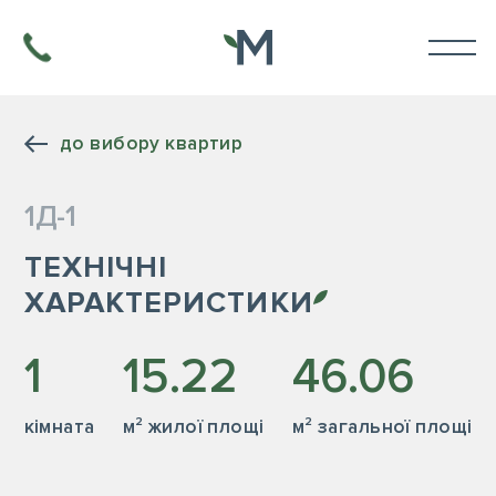
до вибору квартир
1Д-1
ТЕХНІЧНІ
ХАРАКТЕРИСТИКИ
1
15.22
46.06
кiмната
м² жилої площі
м² загальної площі