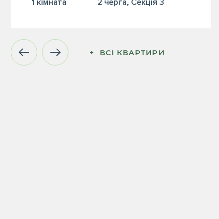
1 кiмната
2 черга, Секція 3
+  ВСІ КВАРТИРИ