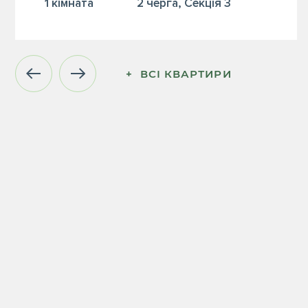
1 кiмната
2 черга, Секція 3
+  ВСІ КВАРТИРИ