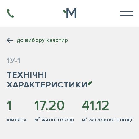
до вибору квартир
1У-1
ТЕХНІЧНІ
ХАРАКТЕРИСТИКИ
1
17.20
41.12
кiмната
м² жилої площі
м² загальної площі