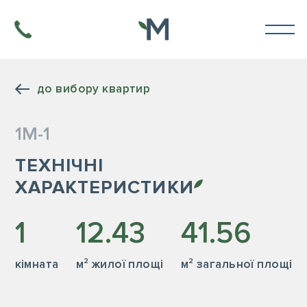
до вибору квартир
1М-1
ТЕХНІЧНІ
ХАРАКТЕРИСТИКИ
1
12.43
41.56
кiмната
м² жилої площі
м² загальної площі