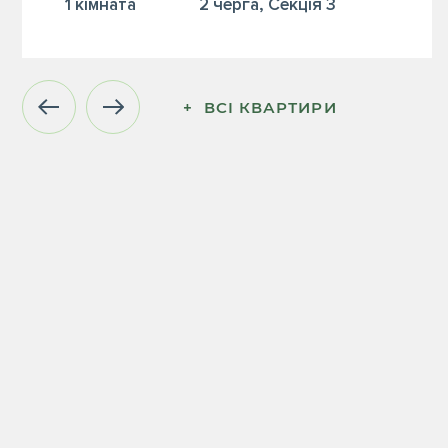
1 кiмната
2 черга, Секція 3
+  ВСІ КВАРТИРИ