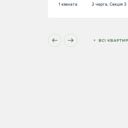
1 кiмната
2 черга, Секція 3
+  ВСІ КВАРТИ