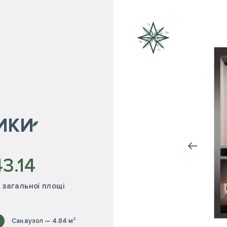
ИКИ
43.14
² загальної площі
Сан.вузол — 4.84 м²