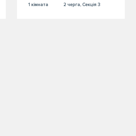
1 кiмната
2 черга, Секція 3