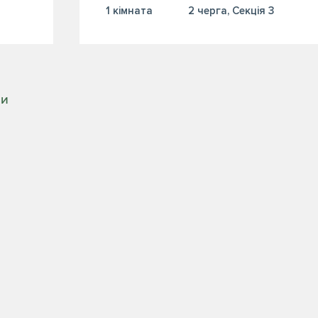
1 кiмната
2 черга, Секція 3
РИ