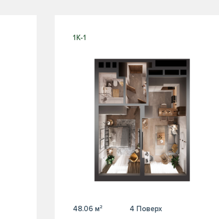
1К-1
48.06 м²
4 Поверх