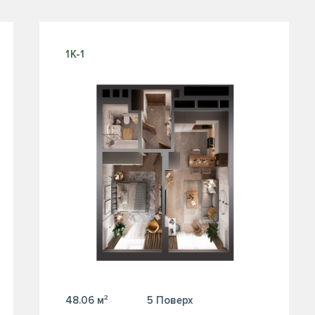
1К-1
48.06 м²
5 Поверх