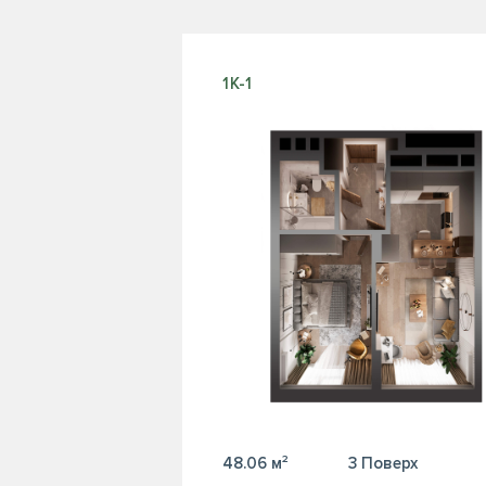
1К-1
48.06 м²
3 Поверх