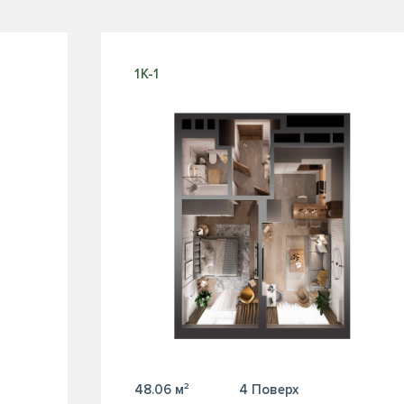
1К-1
48.06 м²
4 Поверх