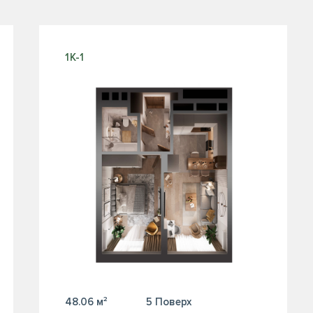
1К-1
48.06 м²
5 Поверх