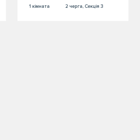
1 кiмната
2 черга, Секція 3