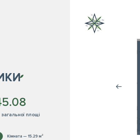
ИКИ
45.08
² загальної площі
Кімната — 15.29 м²