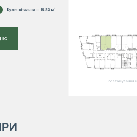
Кухня-вітальня — 19.80 м²
ЦІЮ
Розташування н
ИРИ