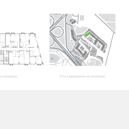
а поверху
Розташування на генплані