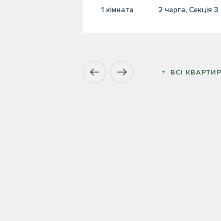
1 кiмната
2 черга, Секція 3
+  ВСІ КВАРТИ