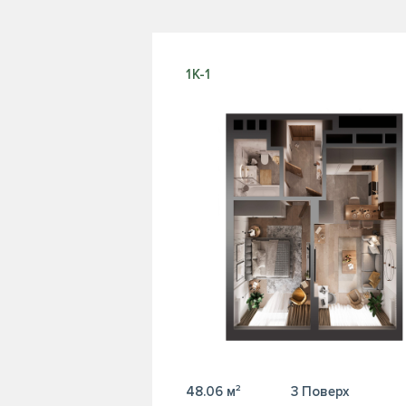
1К-1
48.06 м²
3 Поверх