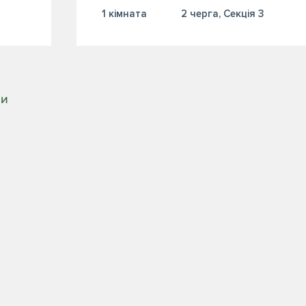
1 кiмната
2 черга, Секція 3
РИ