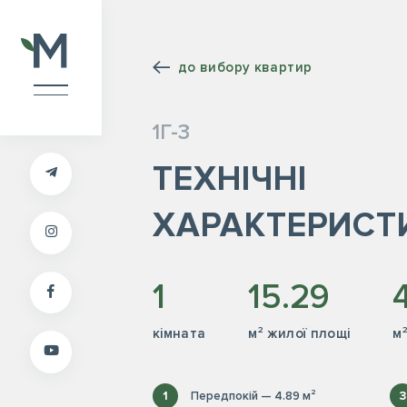
до вибору квартир
1Г-3
ТЕХНІЧНІ
ХАРАКТЕРИСТ
1
15.29
кiмната
м² жилої площі
м
1
Передпокій — 4.89 м²
3