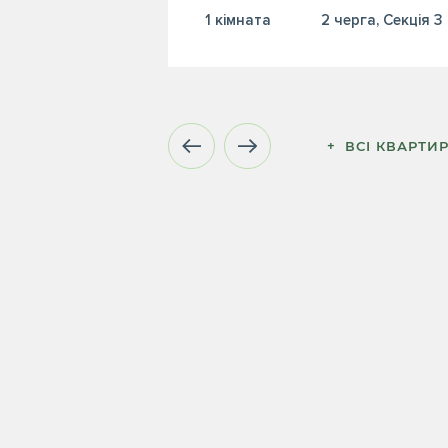
1 кiмната
2 черга, Секція 3
+  ВСІ КВАРТИ