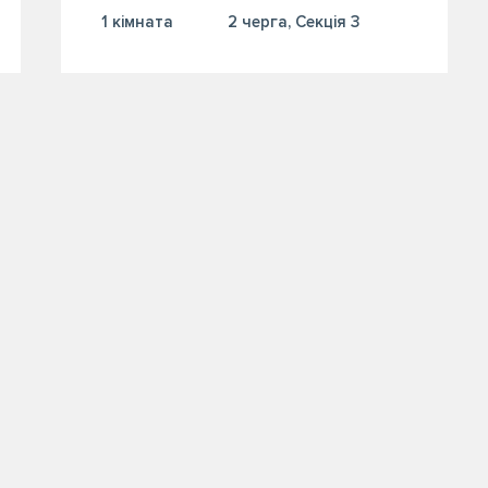
1 кiмната
2 черга, Секція 3