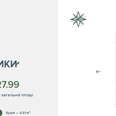
ИКИ
27.99
² загальної площі
Кухня — 4.81 м²