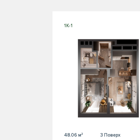
1К-1
48.06 м²
3 Поверх