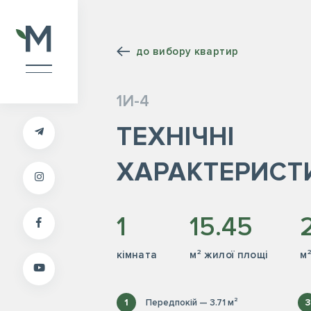
до вибору квартир
1И-4
ТЕХНІЧНІ
ХАРАКТЕРИСТ
1
15.45
кiмната
м² жилої площі
м
1
Передпокій — 3.71 м²
3