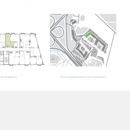
а поверху
Розташування на генплані