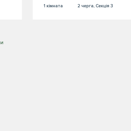
1 кiмната
2 черга, Секція 3
РИ