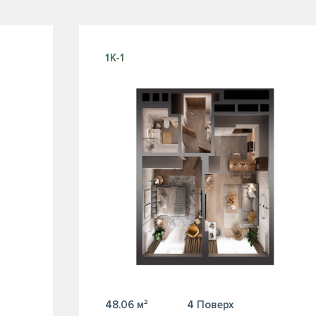
1К-1
48.06 м²
4 Поверх