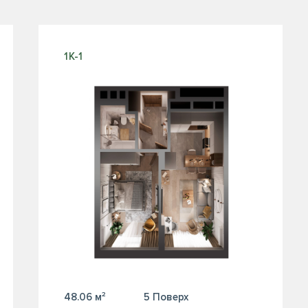
1К-1
48.06 м²
5 Поверх