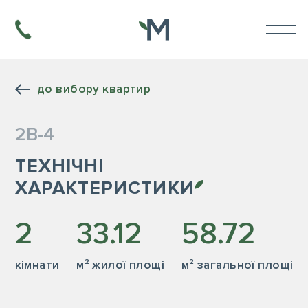
до вибору квартир
2В-4
ТЕХНІЧНІ
ХАРАКТЕРИСТИКИ
2
33.12
58.72
кiмнати
м² жилої площі
м² загальної площі