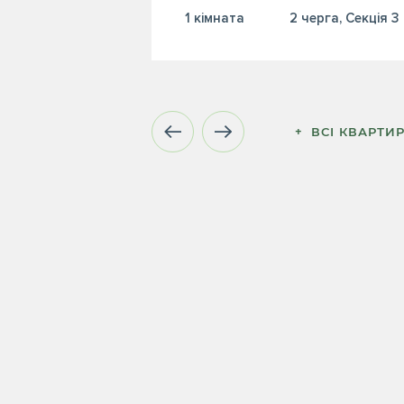
1 кiмната
2 черга, Секція 3
+  ВСІ КВАРТИ