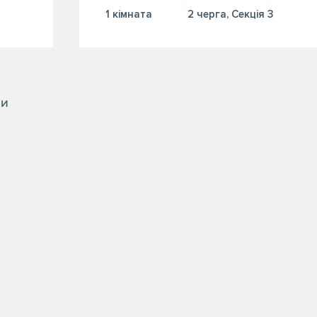
1 кiмната
2 черга, Секція 3
РИ