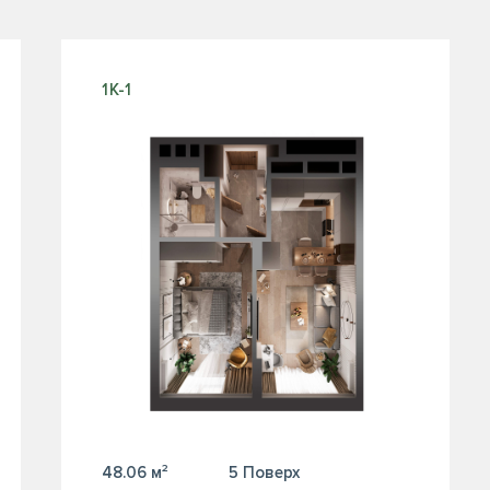
1К-1
48.06 м²
5 Поверх