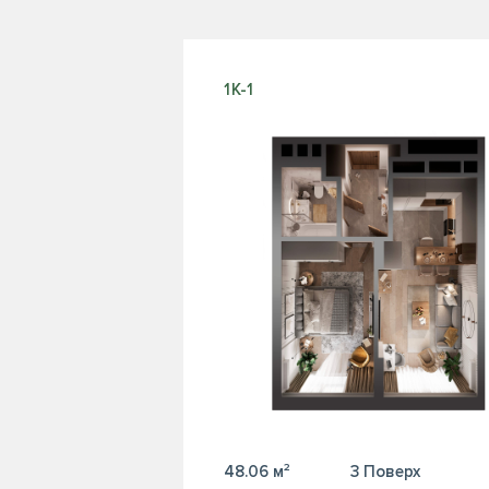
1К-1
48.06 м²
3 Поверх