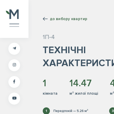
до вибору квартир
1П-4
ТЕХНІЧНІ
ХАРАКТЕРИСТ
1
14.47
кiмната
м² жилої площі
м
1
Передпокій — 5.26 м²
3