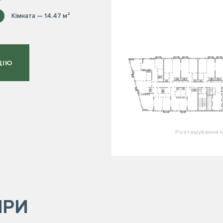
Кімната — 14.47 м²
ЦІЮ
Розташування н
ИРИ