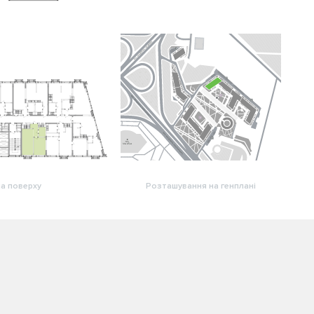
а поверху
Розташування на генплані