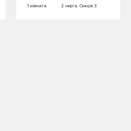
1 кiмната
2 черга, Секція 3