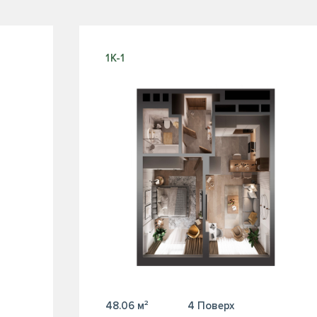
1К-1
48.06 м²
4 Поверх