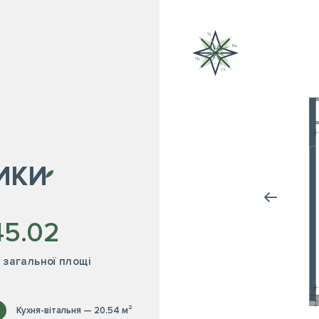
ИКИ
45.02
² загальної площі
Кухня-вітальня — 20.54 м²