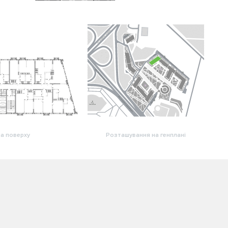
а поверху
Розташування на генплані