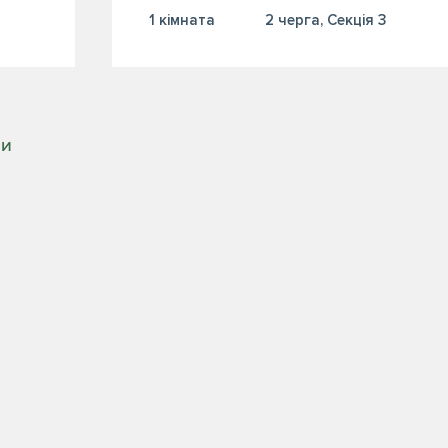
1 кiмната
2 черга, Секція 3
РИ