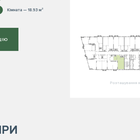
Кімната — 18.93 м²
ЦІЮ
Розташування н
ИРИ