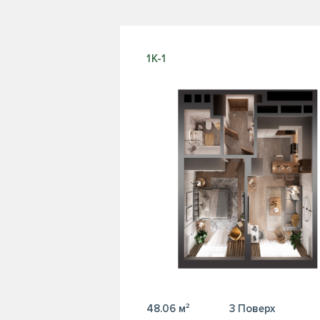
1К-1
48.06 м²
3 Поверх