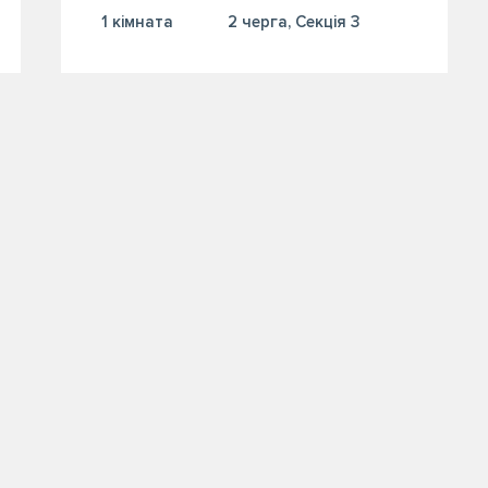
1 кiмната
2 черга, Секція 3