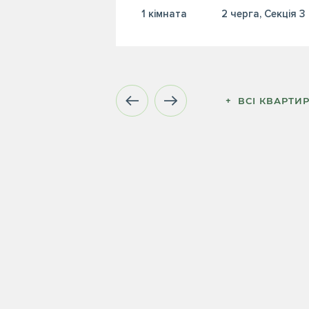
1 кiмната
2 черга, Секція 3
+  ВСІ КВАРТИ