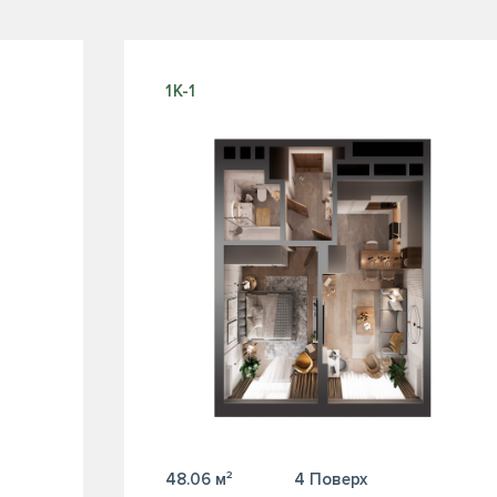
1К-1
48.06 м²
4 Поверх