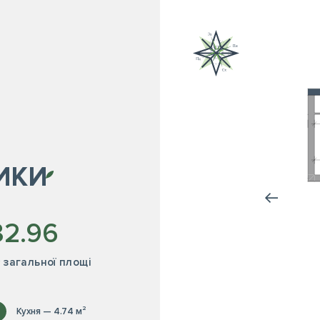
ИКИ
32.96
² загальної площі
Кухня — 4.74 м²