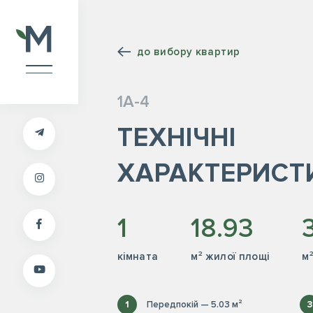
до вибору квартир
1А-4
ТЕХНІЧНІ
ХАРАКТЕРИСТ
1
18.93
кiмната
м² жилої площі
м
1
Передпокій — 5.03 м²
3