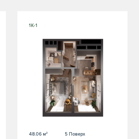
1К-1
48.06 м²
5 Поверх