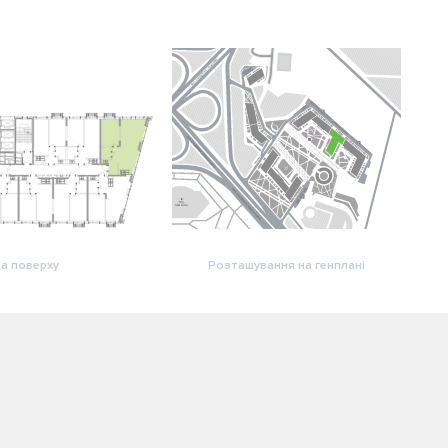
а поверху
Розташування на генплані