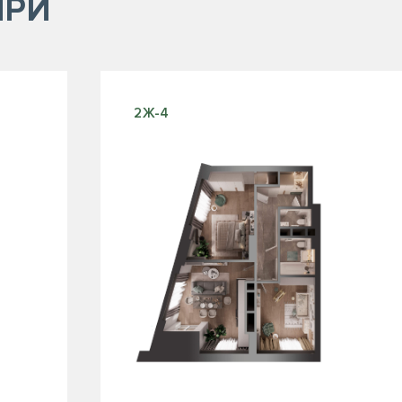
ИРИ
2Ж-4