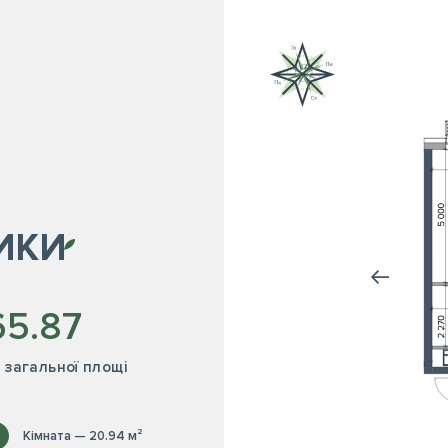
ИКИ
65.87
² загальної площі
Кімната — 20.94 м²