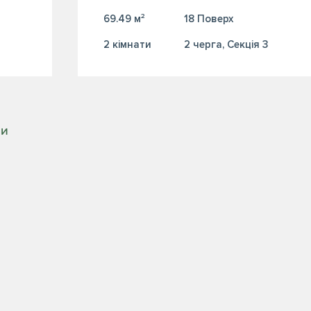
69.49 м²
18 Поверх
2 кiмнати
2 черга, Секція 3
РИ