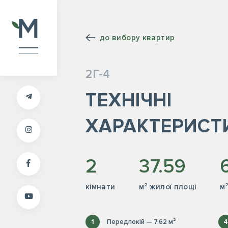
до вибору квартир
2Г-4
ТЕХНІЧНІ
ХАРАКТЕРИСТ
2
37.59
кiмнати
м² жилої площі
м
1
Передпокій — 7.62 м²
4