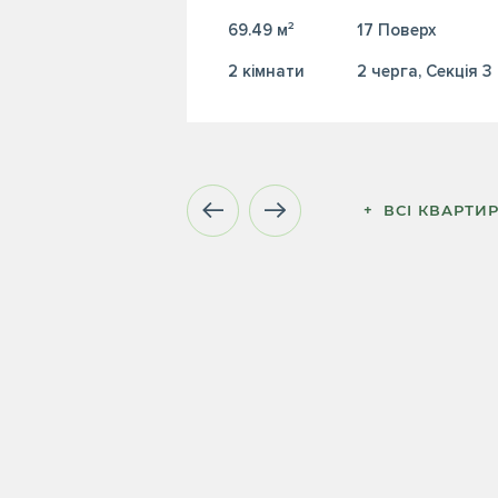
69.49 м²
17 Поверх
2 кiмнати
2 черга, Секція 3
+  ВСІ КВАРТИ