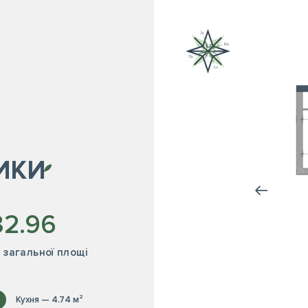
ИКИ
32.96
² загальної площі
Кухня — 4.74 м²