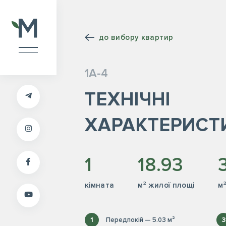
до вибору квартир
1А-4
ТЕХНІЧНІ
ХАРАКТЕРИСТ
1
18.93
кiмната
м² жилої площі
м
1
Передпокій — 5.03 м²
3