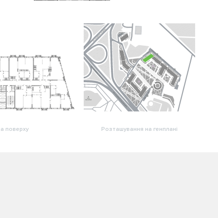
а поверху
Розташування на генплані