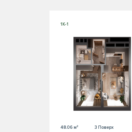
1К-1
48.06 м²
3 Поверх