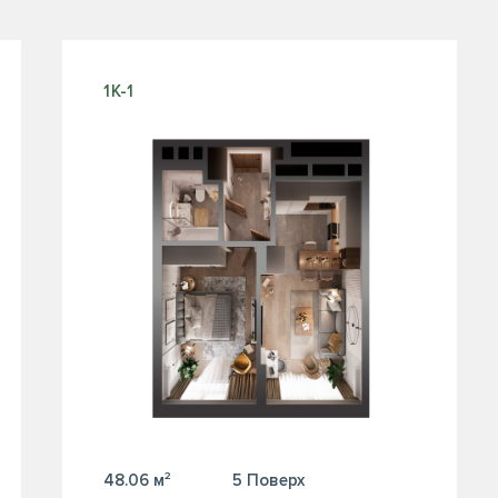
1К-1
48.06 м²
5 Поверх