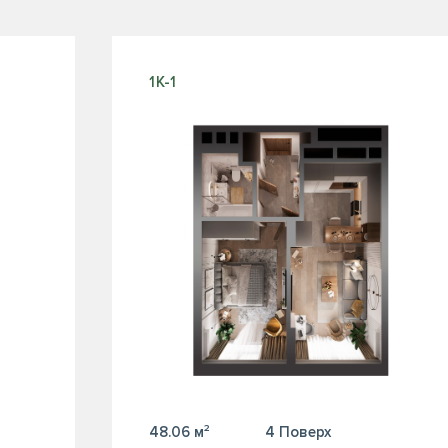
1К-1
48.06 м²
4 Поверх