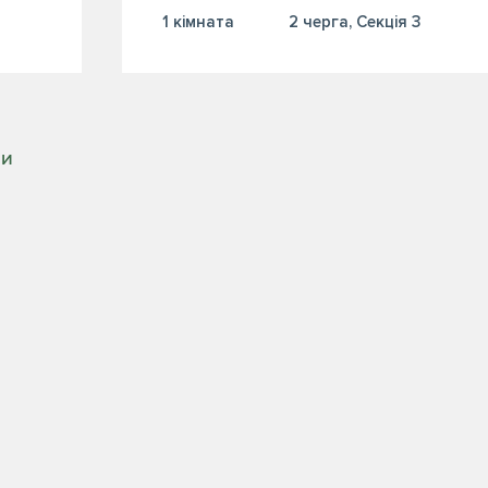
1 кiмната
2 черга, Секція 3
РИ