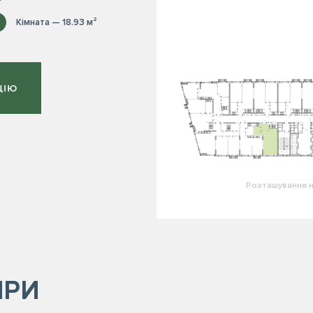
Кімната — 18.93 м²
ЦІЮ
Розташування н
ИРИ