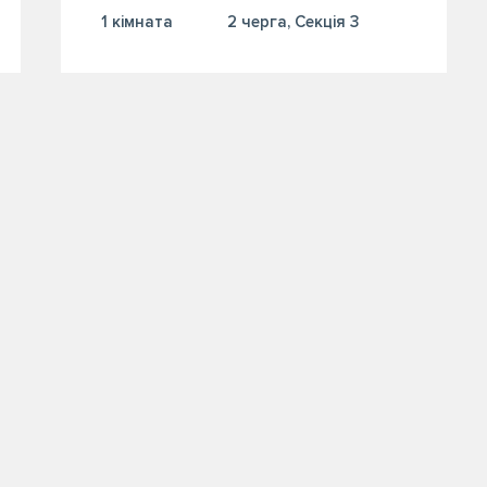
1 кiмната
2 черга, Секція 3