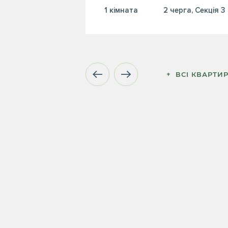
1 кiмната
2 черга, Секція 3
+  ВСІ КВАРТИ