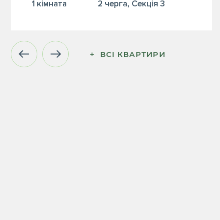
1 кiмната
2 черга, Секція 3
+  ВСІ КВАРТИРИ