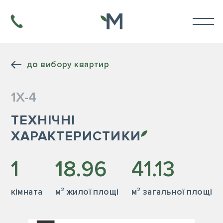
до вибору квартир
1Х-4
ТЕХНІЧНІ
ХАРАКТЕРИСТИКИ
1
18.96
41.13
кiмната
м² жилої площі
м² загальної площі