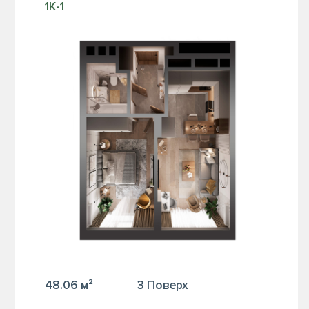
1К-1
48.06 м²
3 Поверх