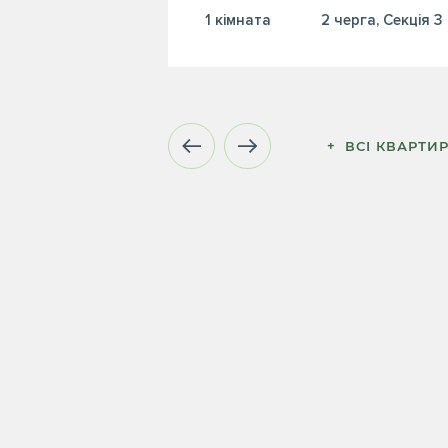
1 кiмната
2 черга, Секція 3
+  ВСІ КВАРТИ