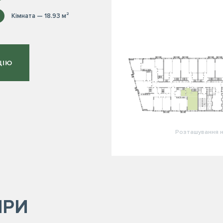
Кімната — 18.93 м²
ЦІЮ
Розташування н
ИРИ