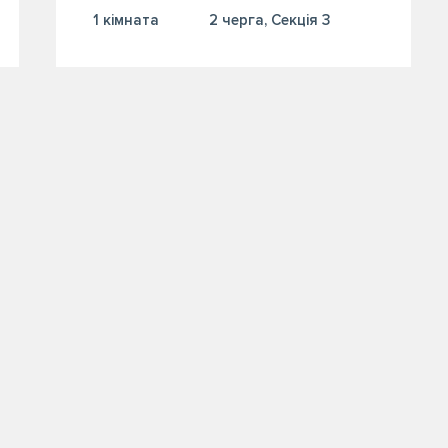
1 кiмната
2 черга, Секція 3