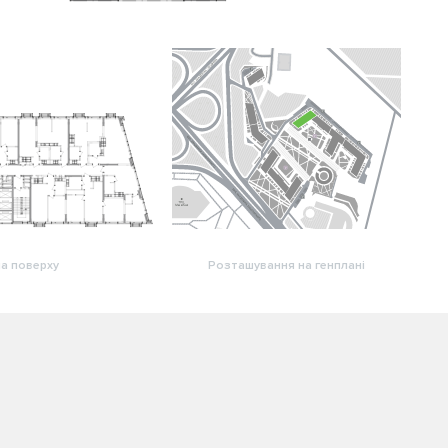
а поверху
Розташування на генплані