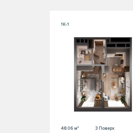
1К-1
48.06 м²
3 Поверх