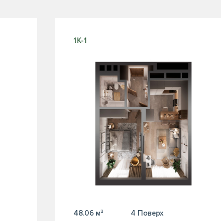
1К-1
48.06 м²
4 Поверх