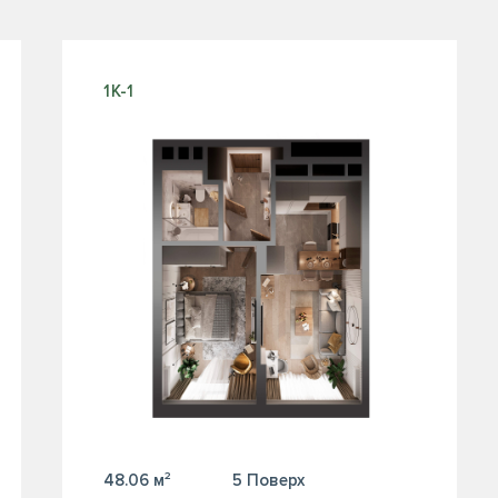
1К-1
48.06 м²
5 Поверх