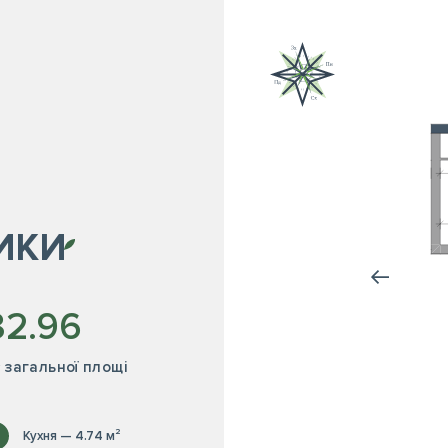
ИКИ
32.96
² загальної площі
Кухня — 4.74 м²