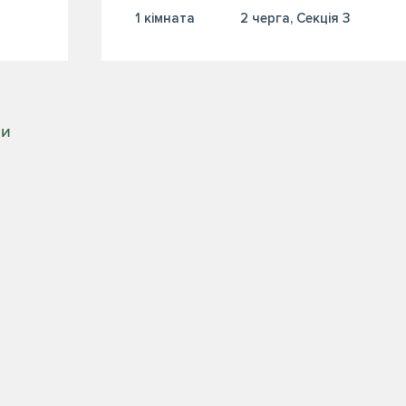
1 кiмната
2 черга, Секція 3
РИ