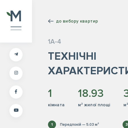
до вибору квартир
1А-4
ТЕХНІЧНІ
ХАРАКТЕРИСТ
1
18.93
кiмната
м² жилої площі
м
1
Передпокій — 5.03 м²
3