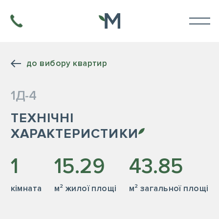
до вибору квартир
1Д-4
ТЕХНІЧНІ
ХАРАКТЕРИСТИКИ
1
15.29
43.85
кiмната
м² жилої площі
м² загальної площі