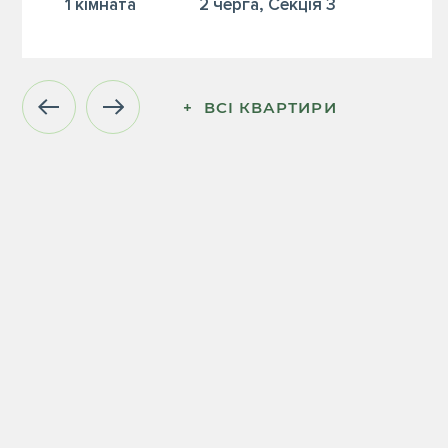
1 кiмната
2 черга, Секція 3
+  ВСІ КВАРТИРИ