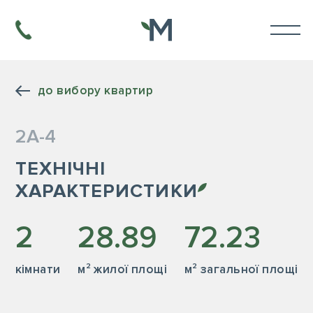
до вибору квартир
2А-4
ТЕХНІЧНІ
ХАРАКТЕРИСТИКИ
2
28.89
72.23
кiмнати
м² жилої площі
м² загальної площі