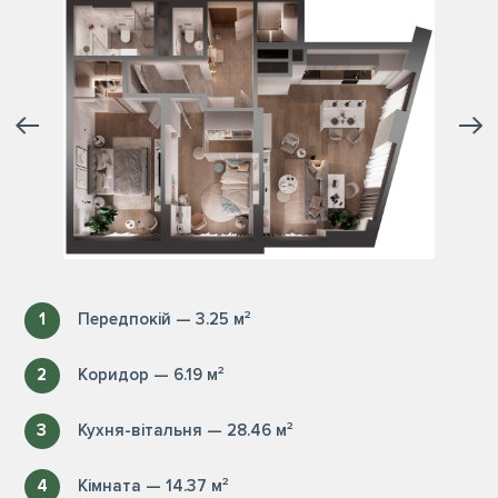
1
Передпокій — 3.25 м²
2
Коридор — 6.19 м²
3
Кухня-вітальня — 28.46 м²
4
Кімната — 14.37 м²