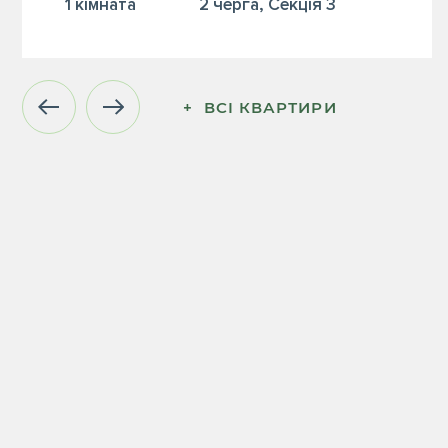
1 кiмната
2 черга, Секція 3
+  ВСІ КВАРТИРИ