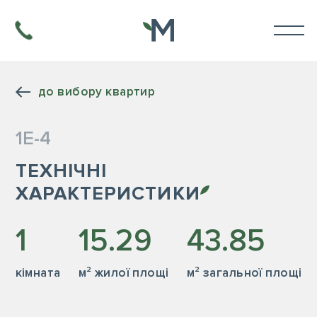
до вибору квартир
1Е-4
ТЕХНІЧНІ
ХАРАКТЕРИСТИКИ
1
15.29
43.85
кiмната
м² жилої площі
м² загальної площі